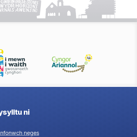
sylltu ni
nfonwch neges