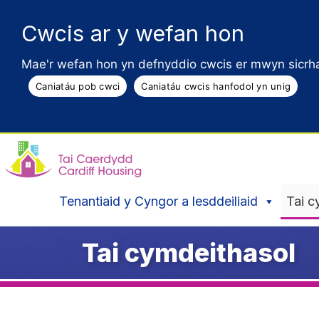
Cwcis ar y wefan hon
Mae'r wefan hon yn defnyddio cwcis er mwyn sicrha
Caniatáu pob cwci
Caniatáu cwcis hanfodol yn unig
Tenantiaid y Cyngor a lesddeiliaid
Tai c
Tai cymdeithasol