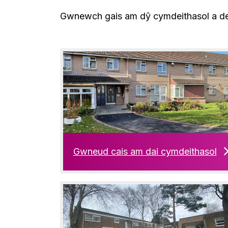
Gwnewch gais am dŷ cymdeithasol a de
Gwneud cais am dai cymdeithasol