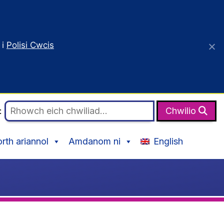
 i
Polisi Cwcis
o:
Chwilio
th ariannol
Amdanom ni
English