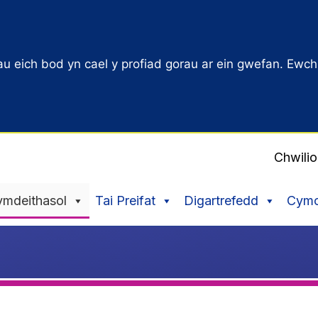
u eich bod yn cael y profiad gorau ar ein gwefan. Ewch
Chwili
ymdeithasol
Tai Preifat
Digartrefedd
Cymor