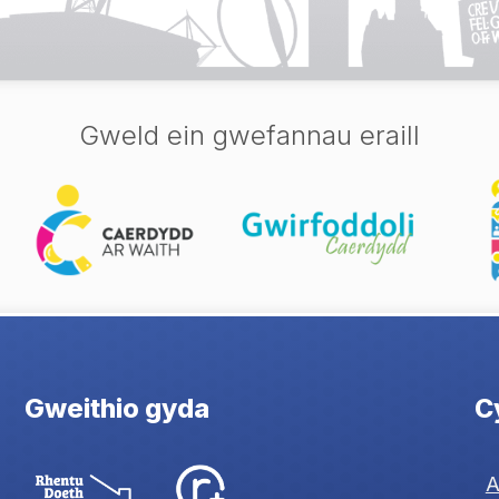
Gweld ein gwefannau eraill
Gweithio gyda
Cy
A