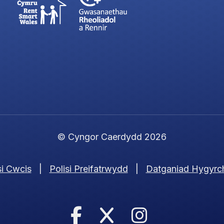
© Cyngor Caerdydd 2026
si Cwcis
|
Polisi Preifatrwydd
|
Datganiad Hygyrc