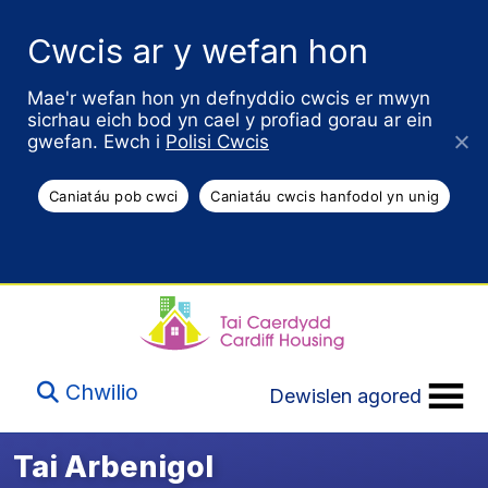
Cwcis ar y wefan hon
Mae'r wefan hon yn defnyddio cwcis er mwyn
sicrhau eich bod yn cael y profiad gorau ar ein
gwefan. Ewch i
Polisi Cwcis
Caniatáu pob cwci
Caniatáu cwcis hanfodol yn unig
Chwilio
Dewislen agored
Tai Arbenigol