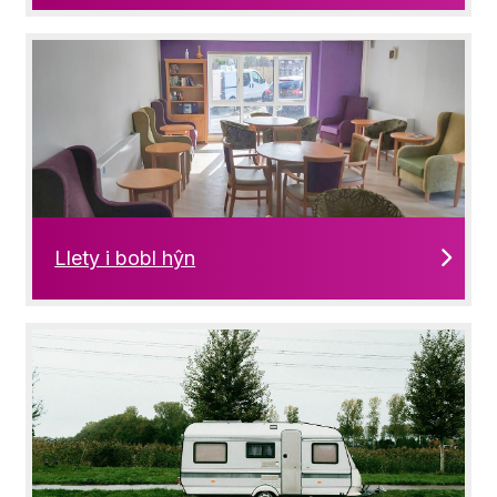
Llety i bobl hŷn