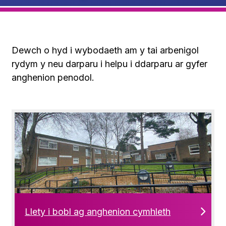
Dewch o hyd i wybodaeth am y tai arbenigol
rydym y neu darparu i helpu i ddarparu ar gyfer
anghenion penodol.
Llety i bobl ag anghenion cymhleth