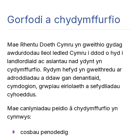
Gorfodi a chydymffurfio
Mae Rhentu Doeth Cymru yn gweithio gydag
awdurdodau lleol ledled Cymru i ddod o hyd i
landlordiaid ac asiantau nad ydynt yn
cydymffurfio. Rydym hefyd yn gweithredu ar
adroddiadau a ddaw gan denantiaid,
cymdogion, grwpiau eiriolaeth a sefydliadau
cyhoeddus.
Mae canlyniadau peidio â chydymffurfio yn
cynnwys:
cosbau penodedig