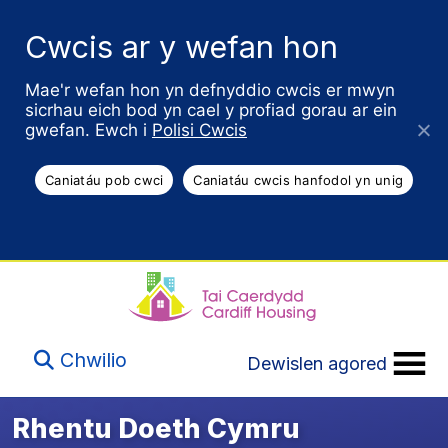
Cwcis ar y wefan hon
Mae'r wefan hon yn defnyddio cwcis er mwyn
sicrhau eich bod yn cael y profiad gorau ar ein
gwefan. Ewch i
Polisi Cwcis
Caniatáu pob cwci
Caniatáu cwcis hanfodol yn unig
Chwilio
Dewislen agored
Rhentu Doeth Cymru