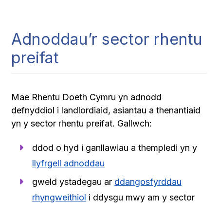
Adnoddau’r sector rhentu
preifat
Mae Rhentu Doeth Cymru yn adnodd
defnyddiol i landlordiaid, asiantau a thenantiaid
yn y sector rhentu preifat. Gallwch:
ddod o hyd i ganllawiau a thempledi yn y
llyfrgell adnoddau
gweld ystadegau ar
ddangosfyrddau
rhyngweithiol
i ddysgu mwy am y sector