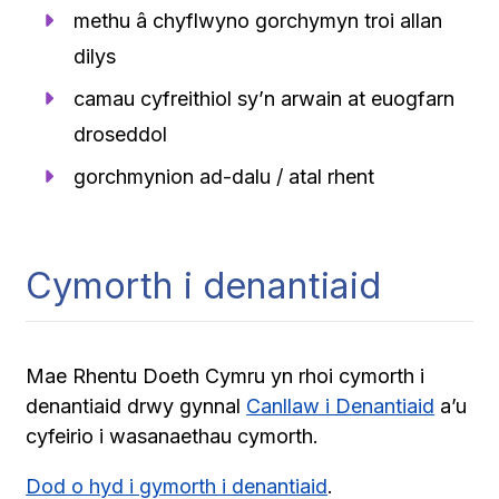
methu â chyflwyno gorchymyn troi allan
dilys
camau cyfreithiol sy’n arwain at euogfarn
droseddol
gorchmynion ad-dalu / atal rhent
Cymorth i denantiaid
Mae Rhentu Doeth Cymru yn rhoi cymorth i
denantiaid drwy gynnal
Canllaw i Denantiaid
a’u
cyfeirio i wasanaethau cymorth.
Dod o hyd i gymorth i denantiaid
.