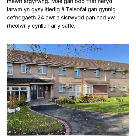
mewn argyfwng. Mae gan bob fflat hefyd
larwm yn gysylltiedig â Teleofal gan gynnig
cefnogaeth 24 awr a sicrwydd pan nad yw
rheolwr y cynllun ar y safle.