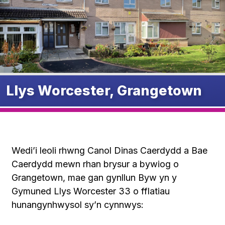
Llys Worcester, Grangetown
Wedi’i leoli rhwng Canol Dinas Caerdydd a Bae
Caerdydd mewn rhan brysur a bywiog o
Grangetown, mae gan gynllun Byw yn y
Gymuned Llys Worcester 33 o fflatiau
hunangynhwysol sy’n cynnwys: