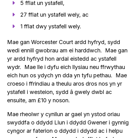
5 fflat un ystafell,
27 fflat un ystafell wely, ac
1 fflat dwy ystafell wely.
Mae gan Worcester Court ardd hyfryd, sydd
wedi ennill gwobrau am ei harddwch. Mae gan
yr ardd hyfryd hon ardal eistedd ac ystafell
wydr. Mae lle i dyfu eich llysiau neu ffrwythau
eich hun os ydych yn dda yn tyfu pethau. Mae
croeso i ffrindiau a theulu aros dros nos yn yr
ystafell i westeion, sydd â gwely dwbl ac
ensuite, am £10 y noson.
Mae rheolwr y cynllun ar gael yn ystod oriau
swyddfa o ddydd Llun i ddydd Gwener i gynnig
cyngor ar faterion o ddydd i ddydd ac i helpu