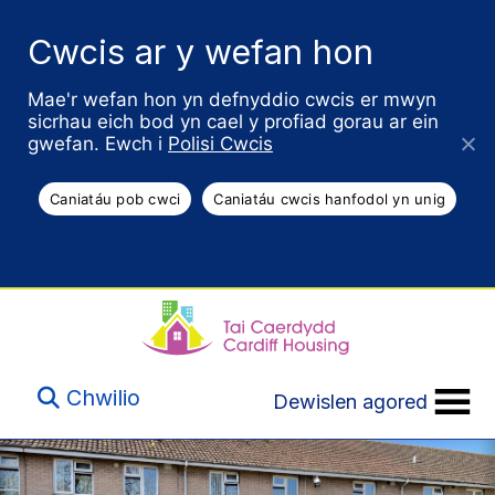
Cwcis ar y wefan hon
Mae'r wefan hon yn defnyddio cwcis er mwyn
sicrhau eich bod yn cael y profiad gorau ar ein
gwefan. Ewch i
Polisi Cwcis
Caniatáu pob cwci
Caniatáu cwcis hanfodol yn unig
Chwilio
Dewislen agored